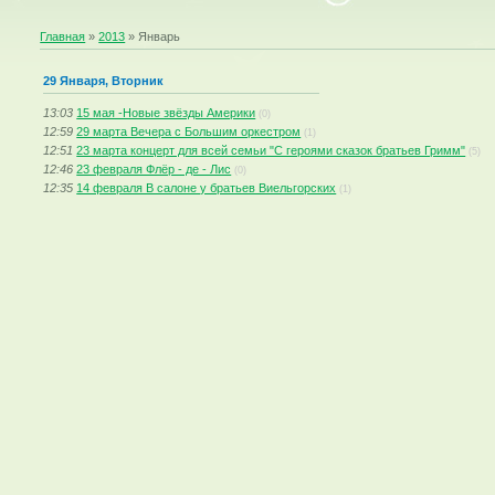
Главная
»
2013
»
Январь
29 Января, Вторник
13:03
15 мая -Новые звёзды Америки
(0)
12:59
29 марта Вечера с Большим оркестром
(1)
12:51
23 марта концерт для всей семьи "С героями сказок братьев Гримм"
(5)
12:46
23 февраля Флёр - де - Лис
(0)
12:35
14 февраля В салоне у братьев Виельгорских
(1)