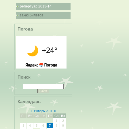
репертуар 2013-14
заказ билетов
Погода
Поиск
Календарь
«
Январь 2011
»
Пн
Вт
Ср
Чт
Пт
Сб
Вс
1
2
3
4
5
6
7
8
9