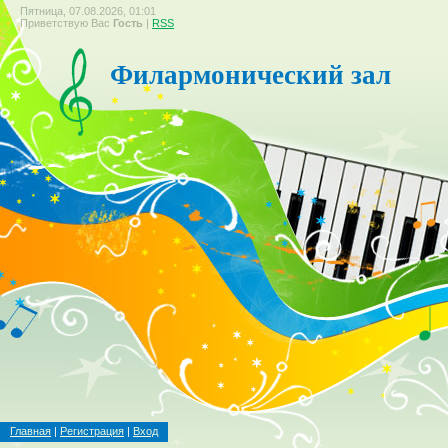
Пятница, 07.08.2026, 01:01
Приветствую Вас
Гость
|
RSS
Филармонический зал
Главная
|
Регистрация
|
Вход