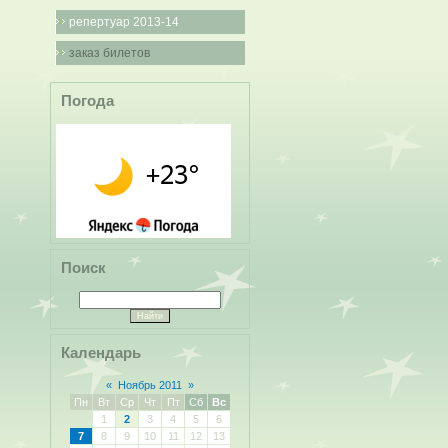
репертуар 2013-14
заказ билетов
Погода
Поиск
Календарь
«
Ноябрь 2011
»
Пн
Вт
Ср
Чт
Пт
Сб
Вс
1
2
3
4
5
6
7
8
9
10
11
12
13