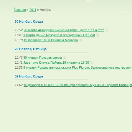
Главная
»
2011
»
Ноябрь
30 Ноября, Среда
12:52
20 марта Аккордеонный мейнстрим - дуэт "Тет-а-тет"
(0)
11:49
3 марта Денис Мажуков и легендарный Off Beat
(2)
10:19
19 февраля 18.30 Реквием Моцарта
(0)
25 Ноября, Пятница
11:46
30 января Призрак оперы
(1)
11:42
Jazz трио Клауса Пайера 19 января в 18.30
(0)
11:35
8 января Рождественска сказка Flos Florum. Заколдованные инструмен
02 Ноября, Среда
14:02
10 декабря в 15.00 и 17.30 Вечера органной музыки с Тарасом Багинцо